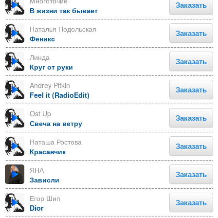
Многоточие
Заказать
В жизни так бывает
Наталья Подольская
Заказать
Феникс
Линда
Заказать
Круг от руки
Andrey Pitkin
Заказать
Feel it (RadioEdit)
Ost Up
Заказать
Свеча на ветру
Наташа Ростова
Заказать
Красавчик
ЯНА
Заказать
Зависли
Егор Шип
Заказать
Dior