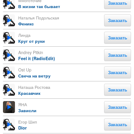
Многоточие
Заказать
В жизни так бывает
Наталья Подольская
Заказать
Феникс
Линда
Заказать
Круг от руки
Andrey Pitkin
Заказать
Feel it (RadioEdit)
Ost Up
Заказать
Свеча на ветру
Наташа Ростова
Заказать
Красавчик
ЯНА
Заказать
Зависли
Егор Шип
Заказать
Dior