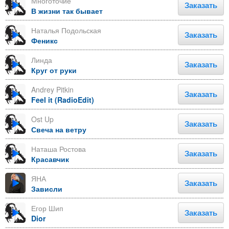
Многоточие
Заказать
В жизни так бывает
Наталья Подольская
Заказать
Феникс
Линда
Заказать
Круг от руки
Andrey Pitkin
Заказать
Feel it (RadioEdit)
Ost Up
Заказать
Свеча на ветру
Наташа Ростова
Заказать
Красавчик
ЯНА
Заказать
Зависли
Егор Шип
Заказать
Dior