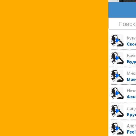
Куз
Ско
Вяче
Буд
Мно
В ж
Нат
Фен
Лин
Круг
Andr
Feel