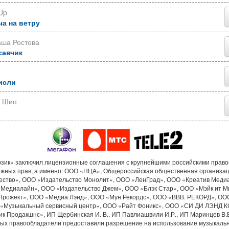
Up
ча на ветру
аша Ростова
савчик
исли
р Шип
ик» заключил лицензионные соглашения с крупнейшими российскими прав
ежных прав, а именно: ООО «НЦА», Общероссийская общественная организа
ество», ООО «Издательство Монолит», ООО «ЛенГрад», ООО «Креатив Меди
«Медиалайн», ООО «Издательство Джем», ООО «Блэк Стар», ООО «Мэйк ит М
Прожект», ООО «Медиа Лэнд», ООО «Мун Рекордс», ООО «ВВВ. РЕКОРД», ОО
«Музыкальный сервисный центр», ООО «Райт Фоникс», ООО «СИ ДИ ЛЭНД 
к Продакшнс», ИП Щербинская И. В., ИП Павлиашвили И.Р., ИП Маринцев В.В.
рых правообладатели предоставили разрешение на использование музыкальн