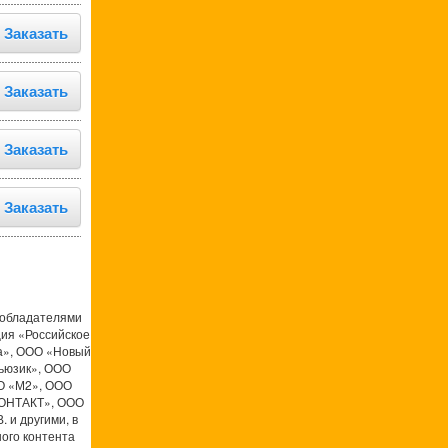
Заказать
Заказать
Заказать
Заказать
ообладателями
ция «Российское
а», ООО «Новый
ьюзик», ООО
О «М2», ООО
КОНТАКТ», ООО
 и другими, в
ого контента