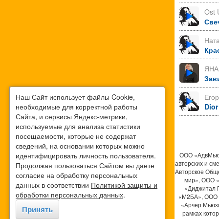
Ost 
Све
Нат
Кра
ЯНА
Зав
Наш Сайт использует файлы Cookie,
Его
необходимые для корректной работы
Dior
Сайта, и сервисы Яндекс-метрики,
используемые для анализа статистики
посещаемости, которые не содержат
сведений, на основании которых можно
идентифицировать личность пользователя.
ООО «АдвМьюз
авторских и см
Продолжая пользоваться Сайтом вы даете
Авторское Общ
согласие на обработку персональных
мир», ООО 
данных в соответствии
Политикой защиты и
«Диджитал 
обработки персональных данных
.
«М2БА», ООО 
«Арчер Мьюзи
Принять
рамках кото