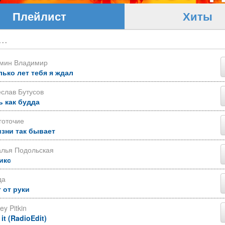
Плейлист
Хиты
ьмин Владимир
лько лет тебя я ждал
слав Бутусов
ь как будда
готочие
изни так бывает
алья Подольская
икс
да
 от руки
ey Pitkin
 it (RadioEdit)