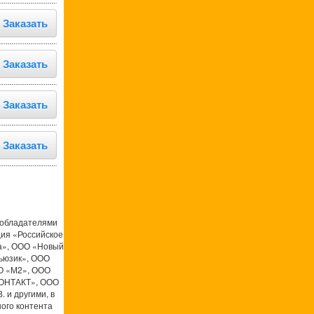
Заказать
Заказать
Заказать
Заказать
ообладателями
ция «Российское
а», ООО «Новый
ьюзик», ООО
О «М2», ООО
КОНТАКТ», ООО
 и другими, в
ого контента