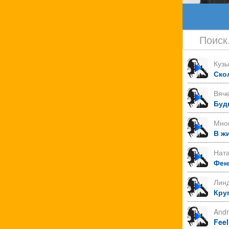
Куз
Ско
Вяче
Буд
Мно
В ж
Нат
Фен
Лин
Круг
Andr
Feel