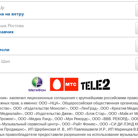
Up
ча на ветру
аша Ростова
савчик
исли
р Шип
ик» заключил лицензионные соглашения с крупнейшими российскими прав
ежных прав, а именно: ООО «НЦА», Общероссийская общественная организа
ество», ООО «Издательство Монолит», ООО «ЛенГрад», ООО «Креатив Меди
«Медиалайн», ООО «Издательство Джем», ООО «Блэк Стар», ООО «Мэйк ит М
Прожект», ООО «Медиа Лэнд», ООО «Мун Рекордс», ООО «ВВВ. РЕКОРД», ОО
«Музыкальный сервисный центр», ООО «Райт Фоникс», ООО «СИ ДИ ЛЭНД 
к Продакшнс», ИП Щербинская И. В., ИП Павлиашвили И.Р., ИП Маринцев В.В.
рых правообладатели предоставили разрешение на использование музыкальн