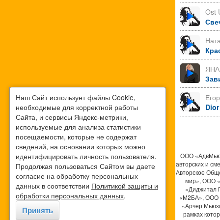
Ost 
Све
Нат
Кра
ЯНА
Зав
Наш Сайт использует файлы Cookie,
Его
необходимые для корректной работы
Dior
Сайта, и сервисы Яндекс-метрики,
используемые для анализа статистики
посещаемости, которые не содержат
сведений, на основании которых можно
идентифицировать личность пользователя.
ООО «АдвМьюз
авторских и см
Продолжая пользоваться Сайтом вы даете
Авторское Общ
согласие на обработку персональных
мир», ООО 
данных в соответствии
Политикой защиты и
«Диджитал 
обработки персональных данных
.
«М2БА», ООО 
«Арчер Мьюзи
Принять
рамках кото