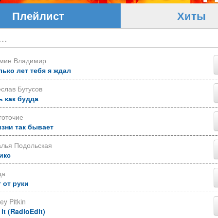
Плейлист
Хиты
ьмин Владимир
лько лет тебя я ждал
слав Бутусов
ь как будда
готочие
изни так бывает
алья Подольская
икс
да
 от руки
ey Pitkin
 it (RadioEdit)