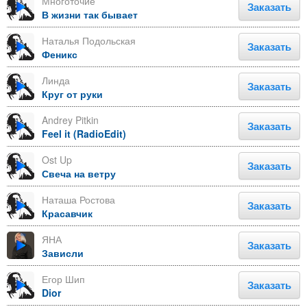
Многоточие
Заказать
В жизни так бывает
Наталья Подольская
Заказать
Феникс
Линда
Заказать
Круг от руки
Andrey Pitkin
Заказать
Feel it (RadioEdit)
Ost Up
Заказать
Свеча на ветру
Наташа Ростова
Заказать
Красавчик
ЯНА
Заказать
Зависли
Егор Шип
Заказать
Dior