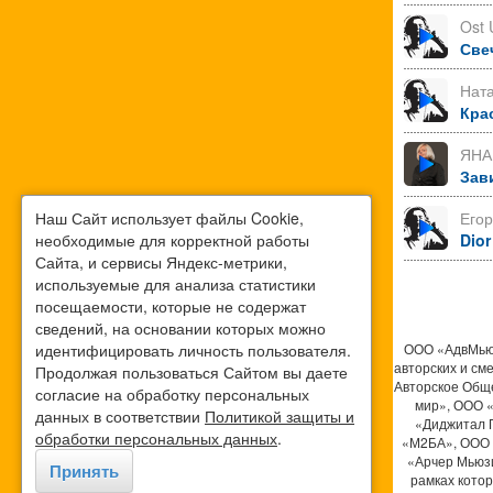
Ost 
Све
Нат
Кра
ЯНА
Зав
Наш Сайт использует файлы Cookie,
Его
необходимые для корректной работы
Dior
Сайта, и сервисы Яндекс-метрики,
используемые для анализа статистики
посещаемости, которые не содержат
сведений, на основании которых можно
идентифицировать личность пользователя.
ООО «АдвМьюз
авторских и см
Продолжая пользоваться Сайтом вы даете
Авторское Общ
согласие на обработку персональных
мир», ООО 
данных в соответствии
Политикой защиты и
«Диджитал 
обработки персональных данных
.
«М2БА», ООО 
«Арчер Мьюзи
Принять
рамках кото