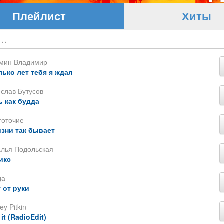
Плейлист
Хиты
ьмин Владимир
лько лет тебя я ждал
слав Бутусов
ь как будда
готочие
изни так бывает
алья Подольская
икс
да
 от руки
ey Pitkin
 it (RadioEdit)