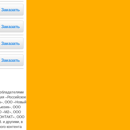
Заказать
Заказать
Заказать
Заказать
ообладателями
ция «Российское
а», ООО «Новый
ьюзик», ООО
О «М2», ООО
КОНТАКТ», ООО
 и другими, в
ого контента