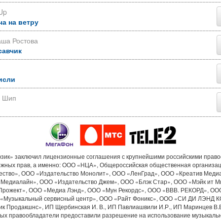
Up
ча на ветру
аша Ростова
савчик
исли
р Шип
ик» заключил лицензионные соглашения с крупнейшими российскими прав
ежных прав, а именно: ООО «НЦА», Общероссийская общественная организа
ество», ООО «Издательство Монолит», ООО «ЛенГрад», ООО «Креатив Меди
«Медиалайн», ООО «Издательство Джем», ООО «Блэк Стар», ООО «Мэйк ит М
Прожект», ООО «Медиа Лэнд», ООО «Мун Рекордс», ООО «ВВВ. РЕКОРД», ОО
«Музыкальный сервисный центр», ООО «Райт Фоникс», ООО «СИ ДИ ЛЭНД 
к Продакшнс», ИП Щербинская И. В., ИП Павлиашвили И.Р., ИП Маринцев В.В.
рых правообладатели предоставили разрешение на использование музыкальн