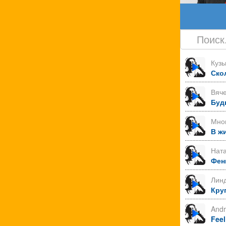
Куз
Ско
Вяче
Буд
Мно
В ж
Нат
Фен
Лин
Круг
Andr
Feel