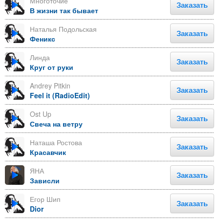
Многоточие
Заказать
В жизни так бывает
Наталья Подольская
Заказать
Феникс
Линда
Заказать
Круг от руки
Andrey Pitkin
Заказать
Feel it (RadioEdit)
Ost Up
Заказать
Свеча на ветру
Наташа Ростова
Заказать
Красавчик
ЯНА
Заказать
Зависли
Егор Шип
Заказать
Dior