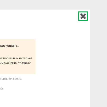
вас узнать.
рез мобильный интернет
им экономии трафика"
оить 6₽ в день,
ок»