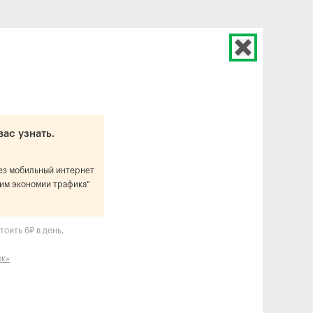
вас узнать.
рез мобильный интернет
им экономии трафика"
оить 6₽ в день,
ок»