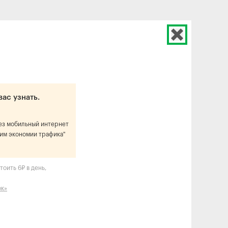
вас узнать.
рез мобильный интернет
им экономии трафика"
оить 6₽ в день,
ок»