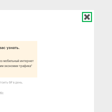
вас узнать.
рез мобильный интернет
им экономии трафика"
оить 6₽ в день,
ок»