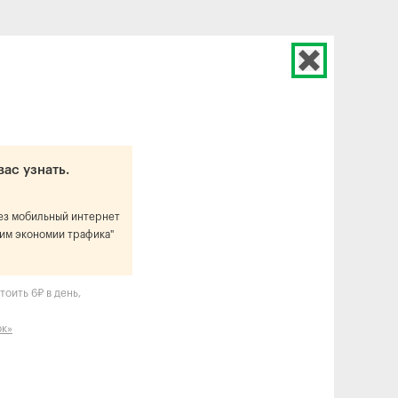
вас узнать.
рез мобильный интернет
им экономии трафика"
оить 6₽ в день,
ок»