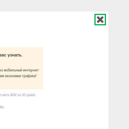
вас узнать.
рез мобильный интернет
им экономии трафика"
тоить 90₽ за 30 дней,
ок»