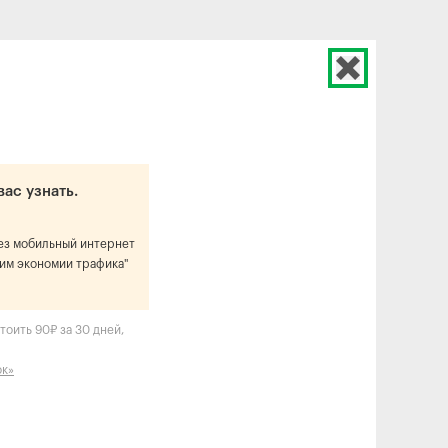
вас узнать.
рез мобильный интернет
им экономии трафика"
тоить 90₽ за 30 дней,
ок»