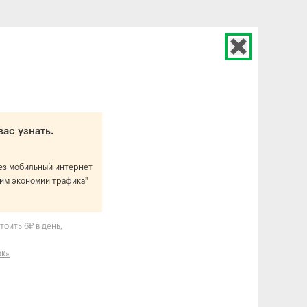
вас узнать.
рез мобильный интернет
им экономии трафика"
оить 6₽ в день,
ок»