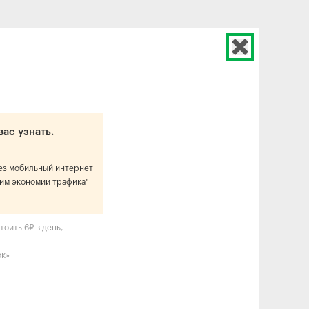
вас узнать.
рез мобильный интернет
им экономии трафика"
оить 6₽ в день,
ок»