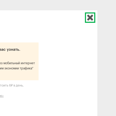
вас узнать.
рез мобильный интернет
им экономии трафика"
оить 6₽ в день,
ок»