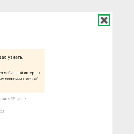
вас узнать.
рез мобильный интернет
им экономии трафика"
оить 6₽ в день,
ок»