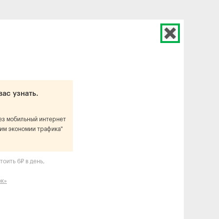
вас узнать.
рез мобильный интернет
им экономии трафика"
оить 6₽ в день,
ок»