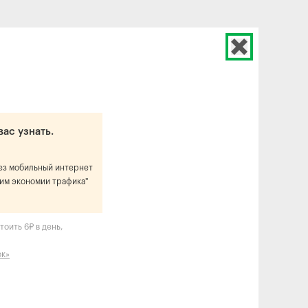
вас узнать.
рез мобильный интернет
им экономии трафика"
оить 6₽ в день,
ок»