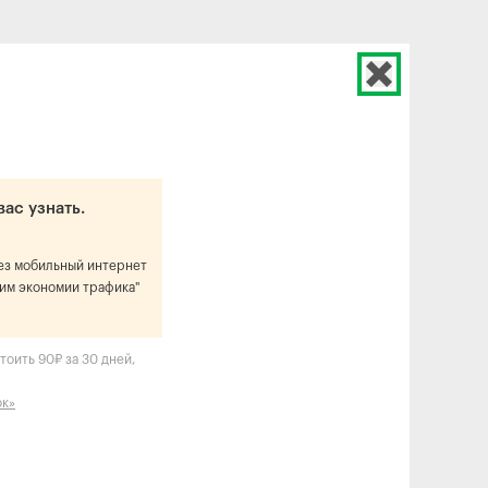
вас узнать.
рез мобильный интернет
им экономии трафика"
тоить 90₽ за 30 дней,
ок»