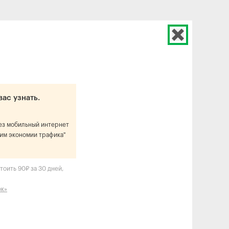
вас узнать.
рез мобильный интернет
им экономии трафика"
тоить 90₽ за 30 дней,
ок»