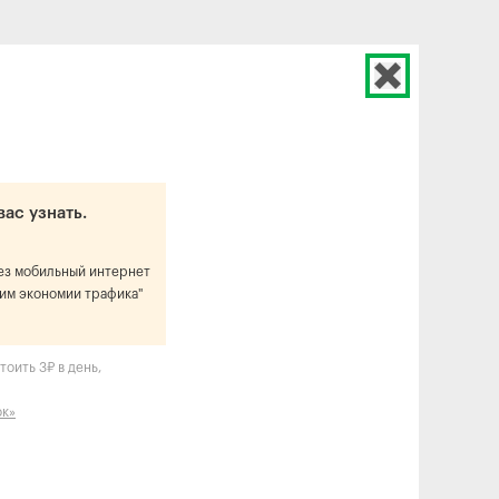
вас узнать.
рез мобильный интернет
им экономии трафика"
оить 3₽ в день,
ок»