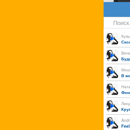
Куз
Ско
Вяче
Буд
Мно
В ж
Нат
Фен
Лин
Круг
Andr
Feel