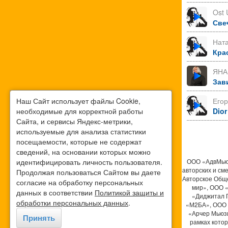
Ost 
Све
Нат
Кра
ЯНА
Зав
Наш Сайт использует файлы Cookie,
Его
необходимые для корректной работы
Dior
Сайта, и сервисы Яндекс-метрики,
используемые для анализа статистики
посещаемости, которые не содержат
сведений, на основании которых можно
идентифицировать личность пользователя.
ООО «АдвМьюз
авторских и см
Продолжая пользоваться Сайтом вы даете
Авторское Общ
согласие на обработку персональных
мир», ООО 
данных в соответствии
Политикой защиты и
«Диджитал 
обработки персональных данных
.
«М2БА», ООО 
«Арчер Мьюзи
Принять
рамках кото