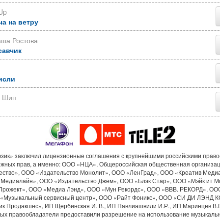
Up
ча на ветру
аша Ростова
савчик
исли
р Шип
ик» заключил лицензионные соглашения с крупнейшими российскими прав
ежных прав, а именно: ООО «НЦА», Общероссийская общественная организа
ество», ООО «Издательство Монолит», ООО «ЛенГрад», ООО «Креатив Меди
«Медиалайн», ООО «Издательство Джем», ООО «Блэк Стар», ООО «Мэйк ит М
Прожект», ООО «Медиа Лэнд», ООО «Мун Рекордс», ООО «ВВВ. РЕКОРД», ОО
«Музыкальный сервисный центр», ООО «Райт Фоникс», ООО «СИ ДИ ЛЭНД 
к Продакшнс», ИП Щербинская И. В., ИП Павлиашвили И.Р., ИП Маринцев В.В.
рых правообладатели предоставили разрешение на использование музыкальн