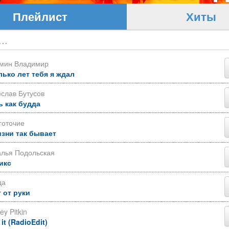
Плейлист
Хиты
ьмин Владимир
лько лет тебя я ждал
слав Бутусов
ь как будда
готочие
изни так бывает
алья Подольская
икс
да
 от руки
ey Pitkin
 it (RadioEdit)