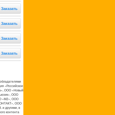
Заказать
Заказать
Заказать
Заказать
ообладателями
ция «Российское
а», ООО «Новый
ьюзик», ООО
О «М2», ООО
КОНТАКТ», ООО
 и другими, в
ого контента