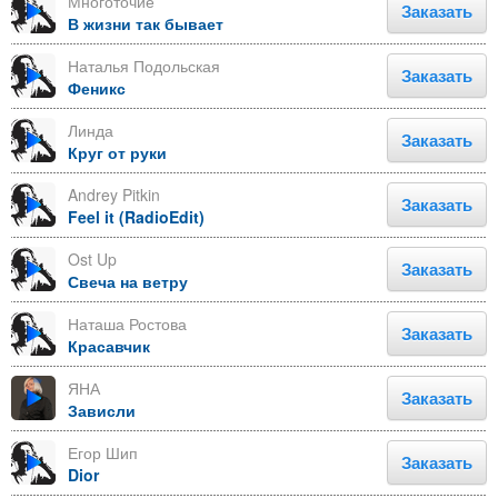
Многоточие
Заказать
В жизни так бывает
Наталья Подольская
Заказать
Феникс
Линда
Заказать
Круг от руки
Andrey Pitkin
Заказать
Feel it (RadioEdit)
Ost Up
Заказать
Свеча на ветру
Наташа Ростова
Заказать
Красавчик
ЯНА
Заказать
Зависли
Егор Шип
Заказать
Dior