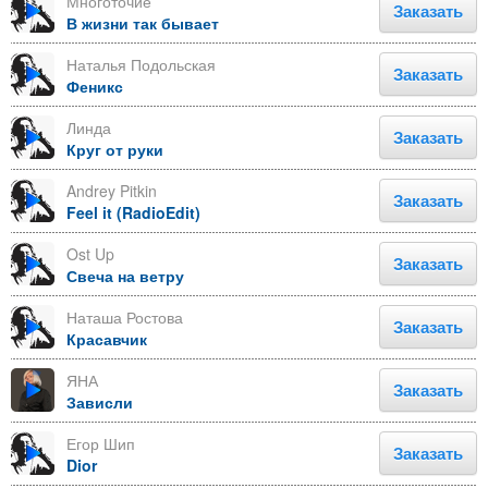
Многоточие
Заказать
В жизни так бывает
Наталья Подольская
Заказать
Феникс
Линда
Заказать
Круг от руки
Andrey Pitkin
Заказать
Feel it (RadioEdit)
Ost Up
Заказать
Свеча на ветру
Наташа Ростова
Заказать
Красавчик
ЯНА
Заказать
Зависли
Егор Шип
Заказать
Dior