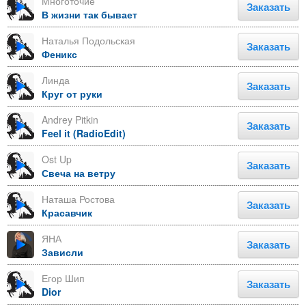
Многоточие
Заказать
В жизни так бывает
Наталья Подольская
Заказать
Феникс
Линда
Заказать
Круг от руки
Andrey Pitkin
Заказать
Feel it (RadioEdit)
Ost Up
Заказать
Свеча на ветру
Наташа Ростова
Заказать
Красавчик
ЯНА
Заказать
Зависли
Егор Шип
Заказать
Dior