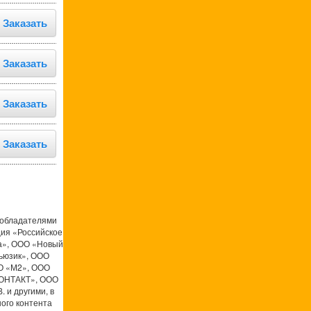
Заказать
Заказать
Заказать
Заказать
ообладателями
ция «Российское
а», ООО «Новый
ьюзик», ООО
О «М2», ООО
КОНТАКТ», ООО
 и другими, в
ого контента