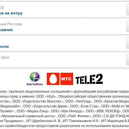
Up
ча на ветру
аша Ростова
савчик
исли
р Шип
ик» заключил лицензионные соглашения с крупнейшими российскими прав
ежных прав, а именно: ООО «НЦА», Общероссийская общественная организа
ество», ООО «Издательство Монолит», ООО «ЛенГрад», ООО «Креатив Меди
«Медиалайн», ООО «Издательство Джем», ООО «Блэк Стар», ООО «Мэйк ит М
Прожект», ООО «Медиа Лэнд», ООО «Мун Рекордс», ООО «ВВВ. РЕКОРД», ОО
«Музыкальный сервисный центр», ООО «Райт Фоникс», ООО «СИ ДИ ЛЭНД 
к Продакшнс», ИП Щербинская И. В., ИП Павлиашвили И.Р., ИП Маринцев В.В.
рых правообладатели предоставили разрешение на использование музыкальн