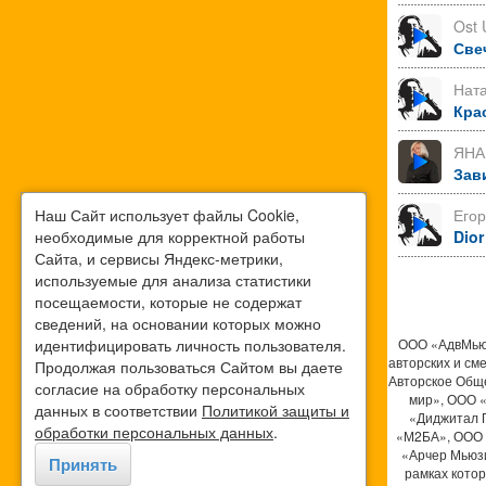
Ost 
Све
Нат
Кра
ЯНА
Зав
Наш Сайт использует файлы Cookie,
Его
необходимые для корректной работы
Dior
Сайта, и сервисы Яндекс-метрики,
используемые для анализа статистики
посещаемости, которые не содержат
сведений, на основании которых можно
идентифицировать личность пользователя.
ООО «АдвМьюз
авторских и см
Продолжая пользоваться Сайтом вы даете
Авторское Общ
согласие на обработку персональных
мир», ООО 
данных в соответствии
Политикой защиты и
«Диджитал 
обработки персональных данных
.
«М2БА», ООО 
«Арчер Мьюзи
Принять
рамках кото