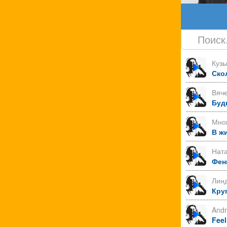
Куз
Ско
Вяче
Буд
Мно
В ж
Нат
Фен
Лин
Круг
Andr
Feel