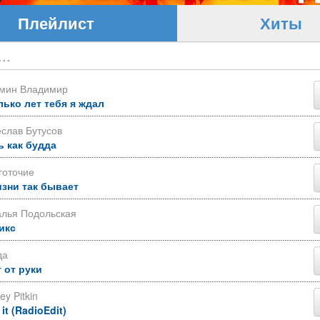
Плейлист
Хиты
ьмин Владимир
лько лет тебя я ждал
слав Бутусов
ь как будда
готочие
изни так бывает
алья Подольская
икс
да
 от руки
ey Pitkin
 it (RadioEdit)