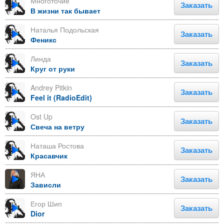
Многоточие
Заказать
В жизни так бывает
Наталья Подольская
Заказать
Феникс
Линда
Заказать
Круг от руки
Andrey Pitkin
Заказать
Feel it (RadioEdit)
Ost Up
Заказать
Свеча на ветру
Наташа Ростова
Заказать
Красавчик
ЯНА
Заказать
Зависли
Егор Шип
Заказать
Dior