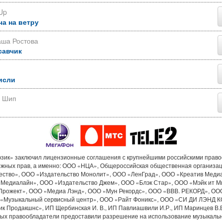
Up
ча на ветру
аша Ростова
савчик
исли
р Шип
ик» заключил лицензионные соглашения с крупнейшими российскими прав
ежных прав, а именно: ООО «НЦА», Общероссийская общественная организа
ество», ООО «Издательство Монолит», ООО «ЛенГрад», ООО «Креатив Меди
«Медиалайн», ООО «Издательство Джем», ООО «Блэк Стар», ООО «Мэйк ит М
Прожект», ООО «Медиа Лэнд», ООО «Мун Рекордс», ООО «ВВВ. РЕКОРД», ОО
«Музыкальный сервисный центр», ООО «Райт Фоникс», ООО «СИ ДИ ЛЭНД 
к Продакшнс», ИП Щербинская И. В., ИП Павлиашвили И.Р., ИП Маринцев В.В.
рых правообладатели предоставили разрешение на использование музыкальн