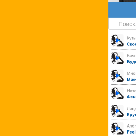
Куз
Ско
Вяче
Буд
Мно
В ж
Нат
Фен
Лин
Круг
Andr
Feel