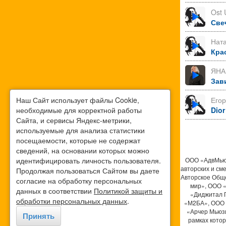
Ost 
Све
Нат
Кра
ЯНА
Зав
Наш Сайт использует файлы Cookie,
Его
необходимые для корректной работы
Dior
Сайта, и сервисы Яндекс-метрики,
используемые для анализа статистики
посещаемости, которые не содержат
сведений, на основании которых можно
идентифицировать личность пользователя.
ООО «АдвМьюз
авторских и см
Продолжая пользоваться Сайтом вы даете
Авторское Общ
согласие на обработку персональных
мир», ООО 
данных в соответствии
Политикой защиты и
«Диджитал 
обработки персональных данных
.
«М2БА», ООО 
«Арчер Мьюзи
Принять
рамках кото