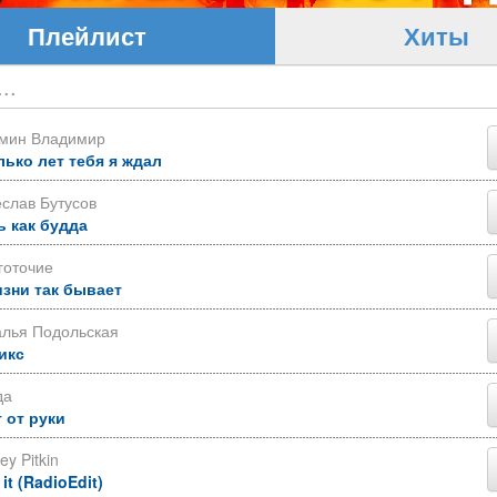
Плейлист
Хиты
ьмин Владимир
лько лет тебя я ждал
слав Бутусов
ь как будда
готочие
изни так бывает
алья Подольская
икс
да
 от руки
ey Pitkin
 it (RadioEdit)