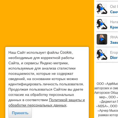
Ost 
Све
Нат
Кра
ЯНА
Зав
Наш Сайт использует файлы Cookie,
Его
необходимые для корректной работы
Dior
Сайта, и сервисы Яндекс-метрики,
используемые для анализа статистики
посещаемости, которые не содержат
сведений, на основании которых можно
идентифицировать личность пользователя.
ООО «АдвМьюз
авторских и см
Продолжая пользоваться Сайтом вы даете
Авторское Общ
согласие на обработку персональных
мир», ООО 
данных в соответствии
Политикой защиты и
«Диджитал 
обработки персональных данных
.
«М2БА», ООО 
«Арчер Мьюзи
Принять
рамках кото