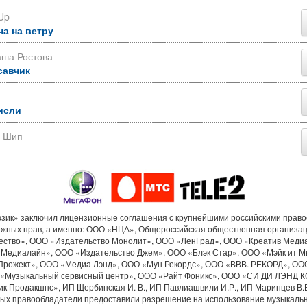
Up
ча на ветру
аша Ростова
савчик
исли
р Шип
ик» заключил лицензионные соглашения с крупнейшими российскими прав
ежных прав, а именно: ООО «НЦА», Общероссийская общественная организа
ество», ООО «Издательство Монолит», ООО «ЛенГрад», ООО «Креатив Меди
«Медиалайн», ООО «Издательство Джем», ООО «Блэк Стар», ООО «Мэйк ит М
Прожект», ООО «Медиа Лэнд», ООО «Мун Рекордс», ООО «ВВВ. РЕКОРД», ОО
«Музыкальный сервисный центр», ООО «Райт Фоникс», ООО «СИ ДИ ЛЭНД 
к Продакшнс», ИП Щербинская И. В., ИП Павлиашвили И.Р., ИП Маринцев В.В.
рых правообладатели предоставили разрешение на использование музыкальн