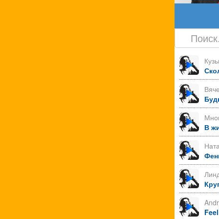
Куз
Ско
Вяче
Буд
Мно
В ж
Нат
Фен
Лин
Круг
Andr
Feel