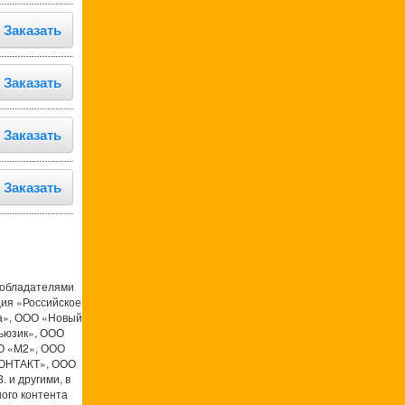
Заказать
Заказать
Заказать
Заказать
ообладателями
ция «Российское
а», ООО «Новый
ьюзик», ООО
О «М2», ООО
КОНТАКТ», ООО
 и другими, в
ого контента