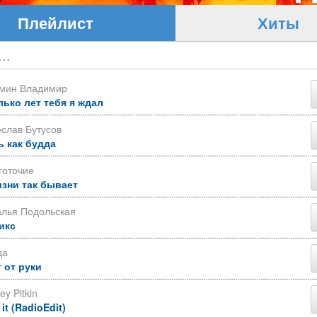
Плейлист
Хиты
ьмин Владимир
лько лет тебя я ждал
слав Бутусов
ь как будда
готочие
изни так бывает
алья Подольская
икс
да
 от руки
ey Pitkin
 it (RadioEdit)