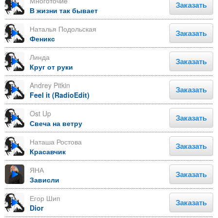
Многоточие
Заказать
В жизни так бывает
Наталья Подольская
Заказать
Феникс
Линда
Заказать
Круг от руки
Andrey Pitkin
Заказать
Feel it (RadioEdit)
Ost Up
Заказать
Свеча на ветру
Наташа Ростова
Заказать
Красавчик
ЯНА
Заказать
Зависли
Егор Шип
Заказать
Dior