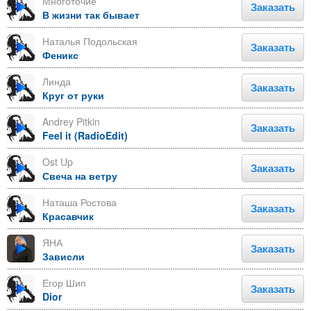
Многоточие
Заказать
В жизни так бывает
Наталья Подольская
Заказать
Феникс
Линда
Заказать
Круг от руки
Andrey Pitkin
Заказать
Feel it (RadioEdit)
Ost Up
Заказать
Свеча на ветру
Наташа Ростова
Заказать
Красавчик
ЯНА
Заказать
Зависли
Егор Шип
Заказать
Dior