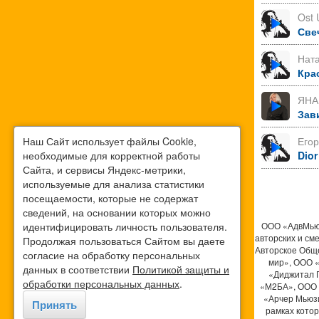
Ost 
Све
Нат
Кра
ЯНА
Зав
Наш Сайт использует файлы Cookie,
Его
необходимые для корректной работы
Dior
Сайта, и сервисы Яндекс-метрики,
используемые для анализа статистики
посещаемости, которые не содержат
сведений, на основании которых можно
идентифицировать личность пользователя.
ООО «АдвМьюз
авторских и см
Продолжая пользоваться Сайтом вы даете
Авторское Общ
согласие на обработку персональных
мир», ООО 
данных в соответствии
Политикой защиты и
«Диджитал 
обработки персональных данных
.
«М2БА», ООО 
«Арчер Мьюзи
Принять
рамках кото