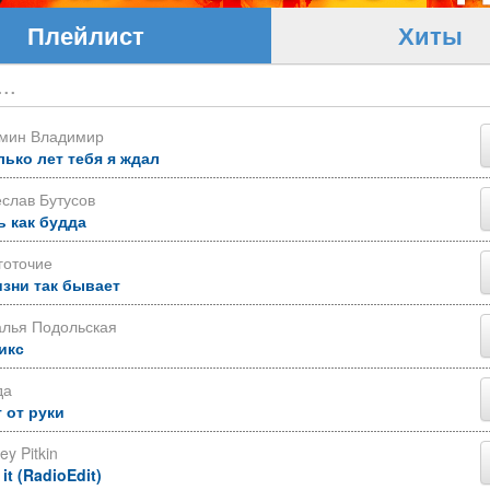
Плейлист
Хиты
ьмин Владимир
лько лет тебя я ждал
слав Бутусов
ь как будда
готочие
изни так бывает
алья Подольская
икс
да
 от руки
ey Pitkin
 it (RadioEdit)