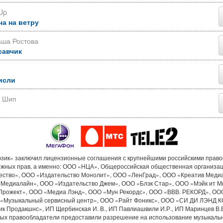
Up
ча на ветру
аша Ростова
савчик
исли
р Шип
ик» заключил лицензионные соглашения с крупнейшими российскими прав
ежных прав, а именно: ООО «НЦА», Общероссийская общественная организа
ество», ООО «Издательство Монолит», ООО «ЛенГрад», ООО «Креатив Меди
«Медиалайн», ООО «Издательство Джем», ООО «Блэк Стар», ООО «Мэйк ит М
Прожект», ООО «Медиа Лэнд», ООО «Мун Рекордс», ООО «ВВВ. РЕКОРД», ОО
«Музыкальный сервисный центр», ООО «Райт Фоникс», ООО «СИ ДИ ЛЭНД 
к Продакшнс», ИП Щербинская И. В., ИП Павлиашвили И.Р., ИП Маринцев В.В.
рых правообладатели предоставили разрешение на использование музыкальн