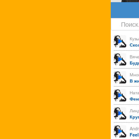
Куз
Ско
Вяче
Буд
Мно
В ж
Нат
Фен
Лин
Круг
Andr
Feel