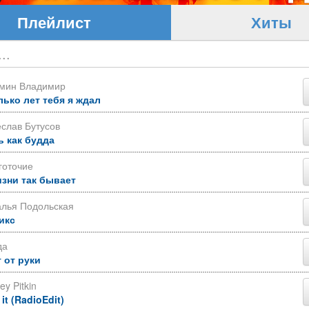
Плейлист
Хиты
ьмин Владимир
лько лет тебя я ждал
слав Бутусов
ь как будда
готочие
изни так бывает
алья Подольская
икс
да
 от руки
ey Pitkin
 it (RadioEdit)