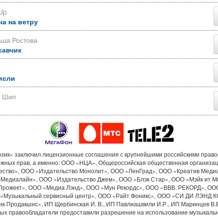
Up
ча на ветру
аша Ростова
савчик
исли
р Шип
ик» заключил лицензионные соглашения с крупнейшими российскими прав
ежных прав, а именно: ООО «НЦА», Общероссийская общественная организа
ество», ООО «Издательство Монолит», ООО «ЛенГрад», ООО «Креатив Меди
«Медиалайн», ООО «Издательство Джем», ООО «Блэк Стар», ООО «Мэйк ит М
Прожект», ООО «Медиа Лэнд», ООО «Мун Рекордс», ООО «ВВВ. РЕКОРД», ОО
«Музыкальный сервисный центр», ООО «Райт Фоникс», ООО «СИ ДИ ЛЭНД 
к Продакшнс», ИП Щербинская И. В., ИП Павлиашвили И.Р., ИП Маринцев В.В.
рых правообладатели предоставили разрешение на использование музыкальн