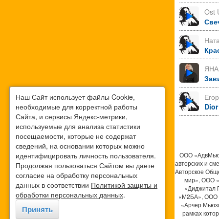
Ost 
Све
Нат
Кра
ЯНА
Зав
Наш Сайт использует файлы Cookie,
Его
необходимые для корректной работы
Dior
Сайта, и сервисы Яндекс-метрики,
используемые для анализа статистики
посещаемости, которые не содержат
сведений, на основании которых можно
идентифицировать личность пользователя.
ООО «АдвМьюз
авторских и см
Продолжая пользоваться Сайтом вы даете
Авторское Общ
согласие на обработку персональных
мир», ООО 
данных в соответствии
Политикой защиты и
«Диджитал 
обработки персональных данных
.
«М2БА», ООО 
«Арчер Мьюзи
Принять
рамках кото