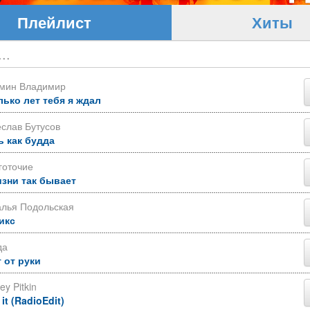
Плейлист
Хиты
ьмин Владимир
лько лет тебя я ждал
слав Бутусов
ь как будда
готочие
изни так бывает
алья Подольская
икс
да
 от руки
ey Pitkin
 it (RadioEdit)