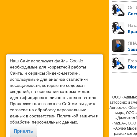
Ost 
Све
Нат
Кра
ЯНА
Зав
Наш Сайт использует файлы Cookie,
Его
необходимые для корректной работы
Dior
Сайта, и сервисы Яндекс-метрики,
используемые для анализа статистики
посещаемости, которые не содержат
сведений, на основании которых можно
идентифицировать личность пользователя.
ООО «АдвМьюз
авторских и см
Продолжая пользоваться Сайтом вы даете
Авторское Общ
согласие на обработку персональных
мир», ООО 
данных в соответствии
Политикой защиты и
«Диджитал 
обработки персональных данных
.
«М2БА», ООО 
«Арчер Мьюзи
Принять
рамках кото