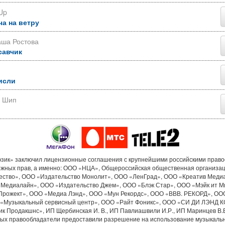
Up
ча на ветру
аша Ростова
савчик
исли
р Шип
ик» заключил лицензионные соглашения с крупнейшими российскими прав
ежных прав, а именно: ООО «НЦА», Общероссийская общественная организа
ество», ООО «Издательство Монолит», ООО «ЛенГрад», ООО «Креатив Меди
«Медиалайн», ООО «Издательство Джем», ООО «Блэк Стар», ООО «Мэйк ит М
Прожект», ООО «Медиа Лэнд», ООО «Мун Рекордс», ООО «ВВВ. РЕКОРД», ОО
«Музыкальный сервисный центр», ООО «Райт Фоникс», ООО «СИ ДИ ЛЭНД 
к Продакшнс», ИП Щербинская И. В., ИП Павлиашвили И.Р., ИП Маринцев В.В.
рых правообладатели предоставили разрешение на использование музыкальн