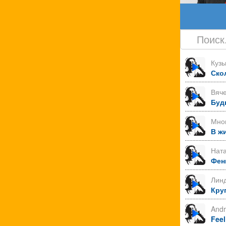
Куз
Ско
Вяче
Буд
Мно
В ж
Нат
Фен
Лин
Круг
Andr
Feel