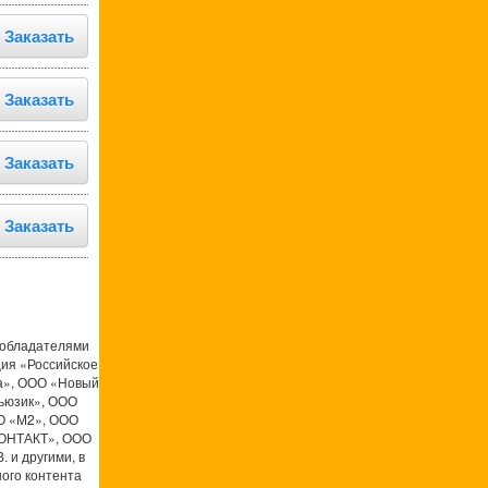
Заказать
Заказать
Заказать
Заказать
ообладателями
ция «Российское
а», ООО «Новый
ьюзик», ООО
О «М2», ООО
КОНТАКТ», ООО
 и другими, в
ого контента