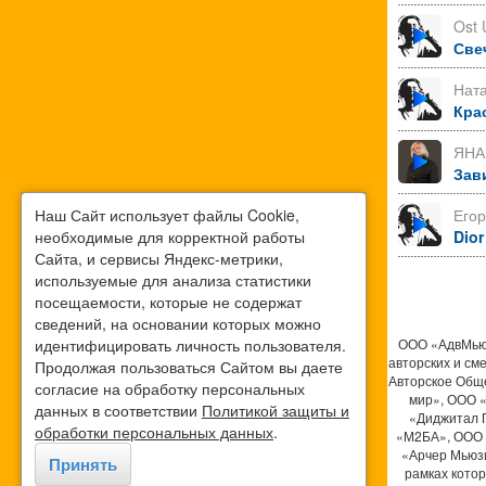
Ost 
Све
Нат
Кра
ЯНА
Зав
Наш Сайт использует файлы Cookie,
Его
необходимые для корректной работы
Dior
Сайта, и сервисы Яндекс-метрики,
используемые для анализа статистики
посещаемости, которые не содержат
сведений, на основании которых можно
идентифицировать личность пользователя.
ООО «АдвМьюз
авторских и см
Продолжая пользоваться Сайтом вы даете
Авторское Общ
согласие на обработку персональных
мир», ООО 
данных в соответствии
Политикой защиты и
«Диджитал 
обработки персональных данных
.
«М2БА», ООО 
«Арчер Мьюзи
Принять
рамках кото