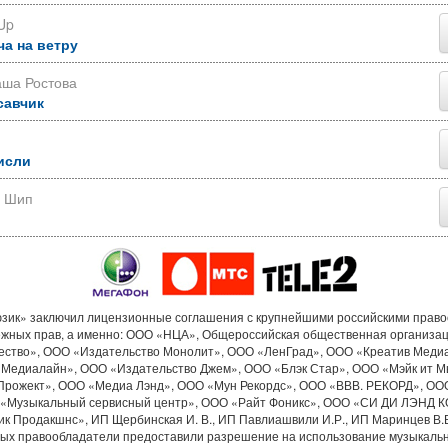
Up
ча на ветру
аша Ростова
савчик
исли
р Шип
ик» заключил лицензионные соглашения с крупнейшими российскими прав
ежных прав, а именно: ООО «НЦА», Общероссийская общественная организа
ество», ООО «Издательство Монолит», ООО «ЛенГрад», ООО «Креатив Меди
«Медиалайн», ООО «Издательство Джем», ООО «Блэк Стар», ООО «Мэйк ит М
Прожект», ООО «Медиа Лэнд», ООО «Мун Рекордс», ООО «ВВВ. РЕКОРД», ОО
«Музыкальный сервисный центр», ООО «Райт Фоникс», ООО «СИ ДИ ЛЭНД 
к Продакшнс», ИП Щербинская И. В., ИП Павлиашвили И.Р., ИП Маринцев В.В.
рых правообладатели предоставили разрешение на использование музыкальн