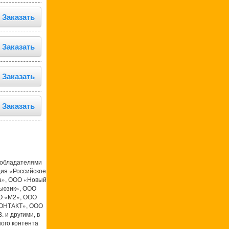
Заказать
Заказать
Заказать
Заказать
ообладателями
ция «Российское
а», ООО «Новый
ьюзик», ООО
О «М2», ООО
КОНТАКТ», ООО
 и другими, в
ого контента