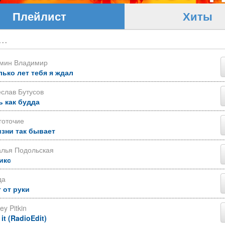
Плейлист
Хиты
ьмин Владимир
лько лет тебя я ждал
слав Бутусов
ь как будда
готочие
изни так бывает
алья Подольская
икс
да
 от руки
ey Pitkin
 it (RadioEdit)