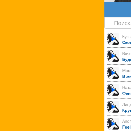
Куз
Ско
Вяче
Буд
Мно
В ж
Нат
Фен
Лин
Круг
Andr
Feel