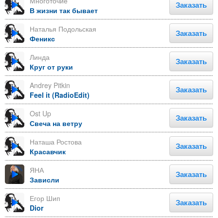
Многоточие
Заказать
В жизни так бывает
Наталья Подольская
Заказать
Феникс
Линда
Заказать
Круг от руки
Andrey Pitkin
Заказать
Feel it (RadioEdit)
Ost Up
Заказать
Свеча на ветру
Наташа Ростова
Заказать
Красавчик
ЯНА
Заказать
Зависли
Егор Шип
Заказать
Dior