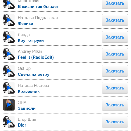
Многоточие
Заказать
В жизни так бывает
Наталья Подольская
Заказать
Феникс
Линда
Заказать
Круг от руки
Andrey Pitkin
Заказать
Feel it (RadioEdit)
Ost Up
Заказать
Свеча на ветру
Наташа Ростова
Заказать
Красавчик
ЯНА
Заказать
Зависли
Егор Шип
Заказать
Dior