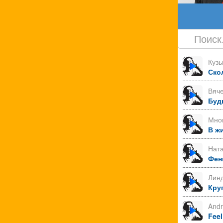
Куз
Ско
Вяче
Буд
Мно
В ж
Нат
Фен
Лин
Круг
Andr
Feel