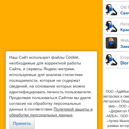
Ost 
Све
Нат
Кра
ЯНА
Зав
Наш Сайт использует файлы Cookie,
Его
необходимые для корректной работы
Dior
Сайта, и сервисы Яндекс-метрики,
используемые для анализа статистики
посещаемости, которые не содержат
сведений, на основании которых можно
идентифицировать личность пользователя.
ООО «АдвМьюз
авторских и см
Продолжая пользоваться Сайтом вы даете
Авторское Общ
согласие на обработку персональных
мир», ООО 
данных в соответствии
Политикой защиты и
«Диджитал 
обработки персональных данных
.
«М2БА», ООО 
«Арчер Мьюзи
Принять
рамках кото