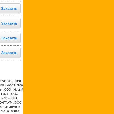
Заказать
Заказать
Заказать
Заказать
ообладателями
ция «Российское
а», ООО «Новый
ьюзик», ООО
О «М2», ООО
КОНТАКТ», ООО
 и другими, в
ого контента