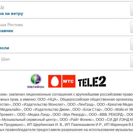
Up
ча на ветру
аша Ростова
савчик
исли
р Шип
ик» заключил лицензионные соглашения с крупнейшими российскими прав
ежных прав, а именно: ООО «НЦА», Общероссийская общественная организа
ество», ООО «Издательство Монолит», ООО «ЛенГрад», ООО «Креатив Меди
«Медиалайн», ООО «Издательство Джем», ООО «Блэк Стар», ООО «Мэйк ит М
Прожект», ООО «Медиа Лэнд», ООО «Мун Рекордс», ООО «ВВВ. РЕКОРД», ОО
«Музыкальный сервисный центр», ООО «Райт Фоникс», ООО «СИ ДИ ЛЭНД 
к Продакшнс», ИП Щербинская И. В., ИП Павлиашвили И.Р., ИП Маринцев В.В.
рых правообладатели предоставили разрешение на использование музыкальн