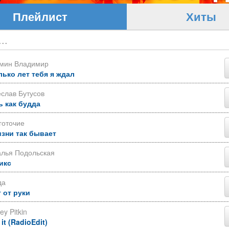
Плейлист
Хиты
ьмин Владимир
лько лет тебя я ждал
слав Бутусов
ь как будда
готочие
изни так бывает
алья Подольская
икс
да
 от руки
ey Pitkin
 it (RadioEdit)