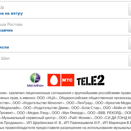
Up
ча на ветру
аша Ростова
савчик
исли
р Шип
ик» заключил лицензионные соглашения с крупнейшими российскими прав
ежных прав, а именно: ООО «НЦА», Общероссийская общественная организа
ество», ООО «Издательство Монолит», ООО «ЛенГрад», ООО «Креатив Меди
«Медиалайн», ООО «Издательство Джем», ООО «Блэк Стар», ООО «Мэйк ит М
Прожект», ООО «Медиа Лэнд», ООО «Мун Рекордс», ООО «ВВВ. РЕКОРД», ОО
«Музыкальный сервисный центр», ООО «Райт Фоникс», ООО «СИ ДИ ЛЭНД 
к Продакшнс», ИП Щербинская И. В., ИП Павлиашвили И.Р., ИП Маринцев В.В.
рых правообладатели предоставили разрешение на использование музыкальн