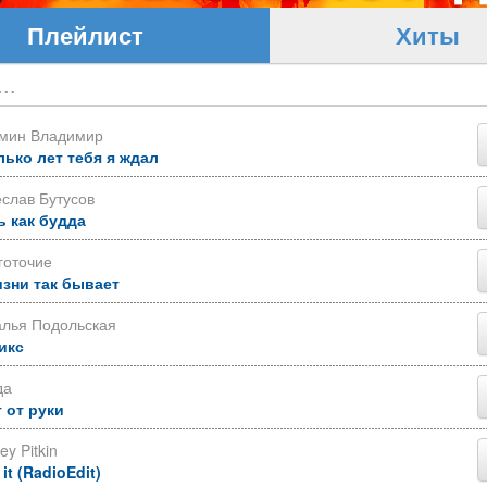
Плейлист
Хиты
ьмин Владимир
лько лет тебя я ждал
слав Бутусов
ь как будда
готочие
изни так бывает
алья Подольская
икс
да
 от руки
ey Pitkin
 it (RadioEdit)