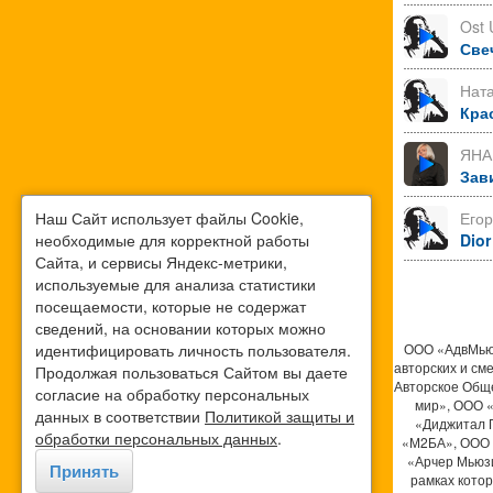
Ost 
Све
Нат
Кра
ЯНА
Зав
Наш Сайт использует файлы Cookie,
Его
необходимые для корректной работы
Dior
Сайта, и сервисы Яндекс-метрики,
используемые для анализа статистики
посещаемости, которые не содержат
сведений, на основании которых можно
идентифицировать личность пользователя.
ООО «АдвМьюз
авторских и см
Продолжая пользоваться Сайтом вы даете
Авторское Общ
согласие на обработку персональных
мир», ООО 
данных в соответствии
Политикой защиты и
«Диджитал 
обработки персональных данных
.
«М2БА», ООО 
«Арчер Мьюзи
Принять
рамках кото