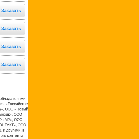
Заказать
Заказать
Заказать
Заказать
ообладателями
ция «Российское
а», ООО «Новый
ьюзик», ООО
О «М2», ООО
КОНТАКТ», ООО
 и другими, в
ого контента