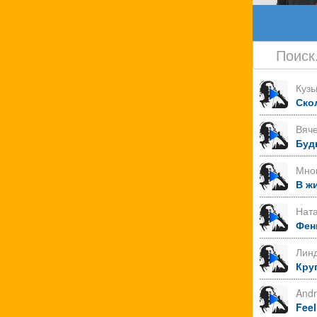
Куз
Ско
Вяче
Буд
Мно
В ж
Нат
Фен
Лин
Круг
Andr
Feel