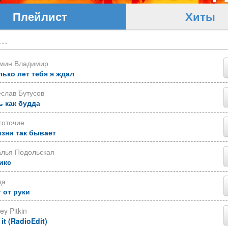
Плейлист
Хиты
ьмин Владимир
лько лет тебя я ждал
слав Бутусов
ь как будда
готочие
изни так бывает
алья Подольская
икс
да
 от руки
ey Pitkin
 it (RadioEdit)