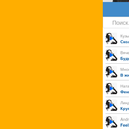
Куз
Ско
Вяче
Буд
Мно
В ж
Нат
Фен
Лин
Круг
Andr
Feel