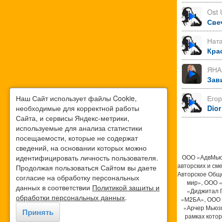
Ost 
Све
Нат
Кра
ЯНА
Зав
Наш Сайт использует файлы Cookie,
Его
необходимые для корректной работы
Dior
Сайта, и сервисы Яндекс-метрики,
используемые для анализа статистики
посещаемости, которые не содержат
сведений, на основании которых можно
идентифицировать личность пользователя.
ООО «АдвМьюз
авторских и см
Продолжая пользоваться Сайтом вы даете
Авторское Общ
согласие на обработку персональных
мир», ООО 
данных в соответствии
Политикой защиты и
«Диджитал 
обработки персональных данных
.
«М2БА», ООО 
«Арчер Мьюзи
Принять
рамках кото