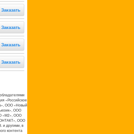
Заказать
Заказать
Заказать
Заказать
ообладателями
ция «Российское
а», ООО «Новый
ьюзик», ООО
О «М2», ООО
КОНТАКТ», ООО
 и другими, в
ого контента