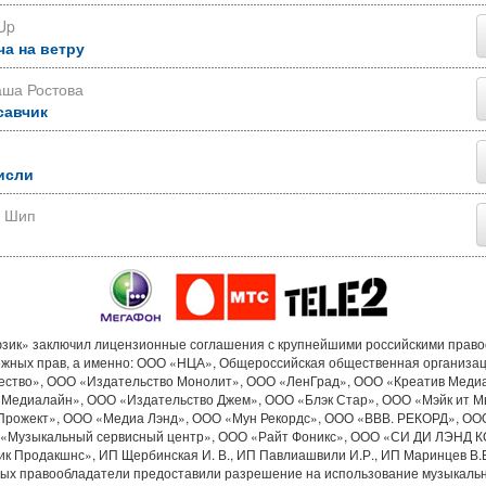
Up
ча на ветру
аша Ростова
савчик
исли
р Шип
ик» заключил лицензионные соглашения с крупнейшими российскими прав
ежных прав, а именно: ООО «НЦА», Общероссийская общественная организа
ество», ООО «Издательство Монолит», ООО «ЛенГрад», ООО «Креатив Меди
«Медиалайн», ООО «Издательство Джем», ООО «Блэк Стар», ООО «Мэйк ит М
Прожект», ООО «Медиа Лэнд», ООО «Мун Рекордс», ООО «ВВВ. РЕКОРД», ОО
«Музыкальный сервисный центр», ООО «Райт Фоникс», ООО «СИ ДИ ЛЭНД 
к Продакшнс», ИП Щербинская И. В., ИП Павлиашвили И.Р., ИП Маринцев В.В.
рых правообладатели предоставили разрешение на использование музыкальн