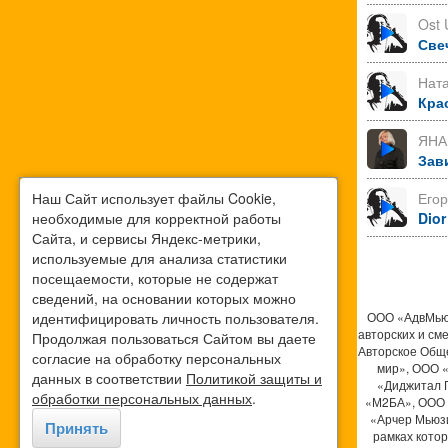
Ost 
Све
Нат
Кра
ЯНА
Зав
Наш Сайт использует файлы Cookie,
Его
необходимые для корректной работы
Dior
Сайта, и сервисы Яндекс-метрики,
используемые для анализа статистики
посещаемости, которые не содержат
сведений, на основании которых можно
идентифицировать личность пользователя.
ООО «АдвМьюз
авторских и см
Продолжая пользоваться Сайтом вы даете
Авторское Общ
согласие на обработку персональных
мир», ООО 
данных в соответствии
Политикой защиты и
«Диджитал 
обработки персональных данных
.
«М2БА», ООО 
«Арчер Мьюзи
Принять
рамках кото