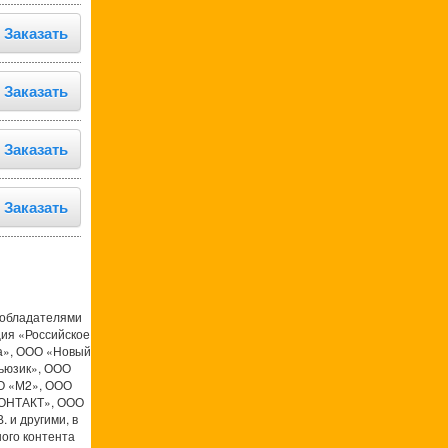
Заказать
Заказать
Заказать
Заказать
ообладателями
ция «Российское
а», ООО «Новый
ьюзик», ООО
О «М2», ООО
КОНТАКТ», ООО
 и другими, в
ого контента