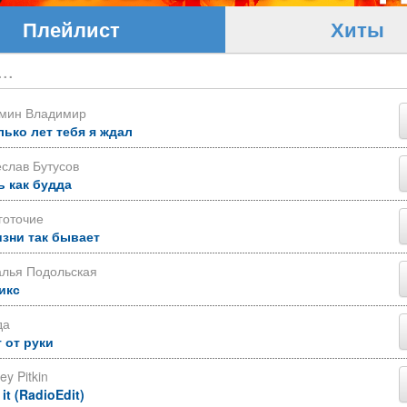
Плейлист
Хиты
ьмин Владимир
лько лет тебя я ждал
слав Бутусов
ь как будда
готочие
изни так бывает
алья Подольская
икс
да
 от руки
ey Pitkin
 it (RadioEdit)