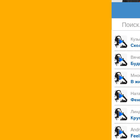
Куз
Ско
Вяче
Буд
Мно
В ж
Нат
Фен
Лин
Круг
Andr
Feel