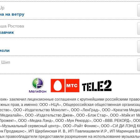
Up
ча на ветру
аша Ростова
савчик
исли
р Шип
ик» заключил лицензионные соглашения с крупнейшими российскими прав
ежных прав, а именно: ООО «НЦА», Общероссийская общественная организа
ество», ООО «Издательство Монолит», ООО «ЛенГрад», ООО «Креатив Меди
«Медиалайн», ООО «Издательство Джем», ООО «Блэк Стар», ООО «Мэйк ит М
Прожект», ООО «Медиа Лэнд», ООО «Мун Рекордс», ООО «ВВВ. РЕКОРД», ОО
«Музыкальный сервисный центр», ООО «Райт Фоникс», ООО «СИ ДИ ЛЭНД 
к Продакшнс», ИП Щербинская И. В., ИП Павлиашвили И.Р., ИП Маринцев В.В.
рых правообладатели предоставили разрешение на использование музыкальн