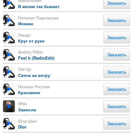
Многоточие
Заказать
В жизни так бывает
Наталья Подольская
Заказать
Феникс
Линда
Заказать
Круг от руки
Andrey Pitkin
Заказать
Feel it (RadioEdit)
Ost Up
Заказать
Свеча на ветру
Наташа Ростова
Заказать
Красавчик
ЯНА
Заказать
Зависли
Егор Шип
Заказать
Dior