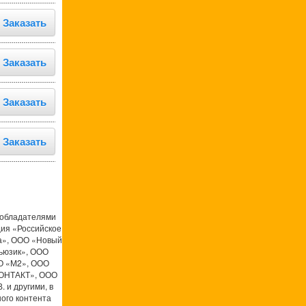
Заказать
Заказать
Заказать
Заказать
ообладателями
ция «Российское
а», ООО «Новый
ьюзик», ООО
О «М2», ООО
КОНТАКТ», ООО
 и другими, в
ого контента