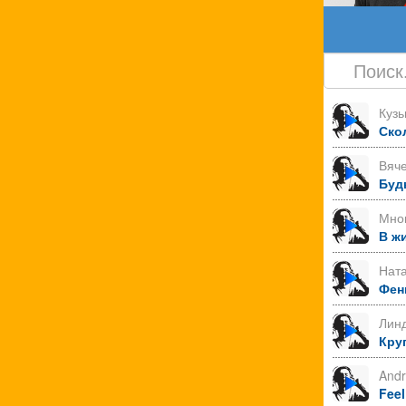
Куз
Ско
Вяче
Буд
Мно
В ж
Нат
Фен
Лин
Круг
Andr
Feel