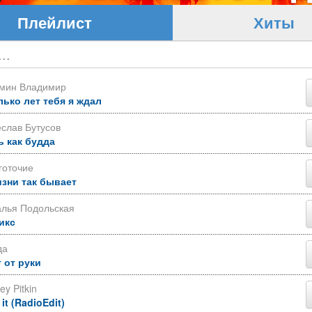
Плейлист
Хиты
ьмин Владимир
лько лет тебя я ждал
слав Бутусов
ь как будда
готочие
изни так бывает
алья Подольская
икс
да
 от руки
ey Pitkin
 it (RadioEdit)