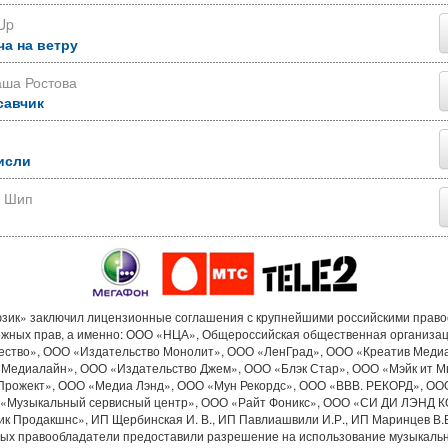
Up
ча на ветру
аша Ростова
савчик
исли
р Шип
ик» заключил лицензионные соглашения с крупнейшими российскими прав
ежных прав, а именно: ООО «НЦА», Общероссийская общественная организа
ество», ООО «Издательство Монолит», ООО «ЛенГрад», ООО «Креатив Меди
«Медиалайн», ООО «Издательство Джем», ООО «Блэк Стар», ООО «Мэйк ит М
Прожект», ООО «Медиа Лэнд», ООО «Мун Рекордс», ООО «ВВВ. РЕКОРД», ОО
«Музыкальный сервисный центр», ООО «Райт Фоникс», ООО «СИ ДИ ЛЭНД 
к Продакшнс», ИП Щербинская И. В., ИП Павлиашвили И.Р., ИП Маринцев В.В.
рых правообладатели предоставили разрешение на использование музыкальн