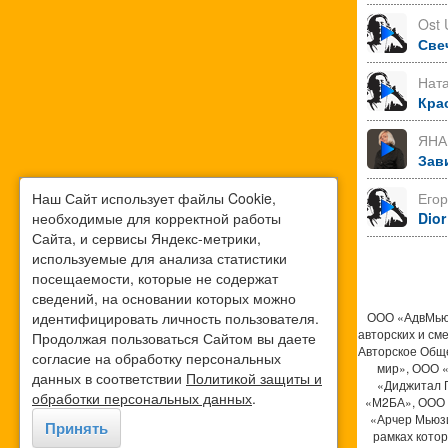
Ost 
Све
Нат
Кра
ЯНА
Зав
Наш Сайт использует файлы Cookie,
Его
необходимые для корректной работы
Dior
Сайта, и сервисы Яндекс-метрики,
используемые для анализа статистики
посещаемости, которые не содержат
сведений, на основании которых можно
идентифицировать личность пользователя.
ООО «АдвМьюз
авторских и см
Продолжая пользоваться Сайтом вы даете
Авторское Общ
согласие на обработку персональных
мир», ООО 
данных в соответствии
Политикой защиты и
«Диджитал 
обработки персональных данных
.
«М2БА», ООО 
«Арчер Мьюзи
Принять
рамках кото