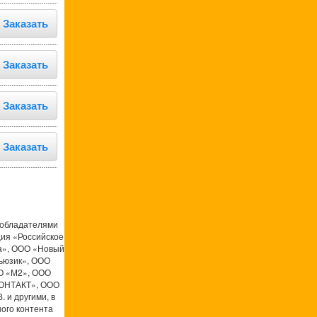
Заказать
Заказать
Заказать
Заказать
ообладателями
ция «Российское
а», ООО «Новый
ьюзик», ООО
О «М2», ООО
КОНТАКТ», ООО
 и другими, в
ого контента