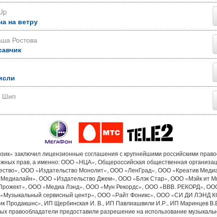
Up
ча на ветру
аша Ростова
савчик
исли
р Шип
ик» заключил лицензионные соглашения с крупнейшими российскими прав
ежных прав, а именно: ООО «НЦА», Общероссийская общественная организа
ество», ООО «Издательство Монолит», ООО «ЛенГрад», ООО «Креатив Меди
«Медиалайн», ООО «Издательство Джем», ООО «Блэк Стар», ООО «Мэйк ит М
Прожект», ООО «Медиа Лэнд», ООО «Мун Рекордс», ООО «ВВВ. РЕКОРД», ОО
«Музыкальный сервисный центр», ООО «Райт Фоникс», ООО «СИ ДИ ЛЭНД 
к Продакшнс», ИП Щербинская И. В., ИП Павлиашвили И.Р., ИП Маринцев В.В.
рых правообладатели предоставили разрешение на использование музыкальн