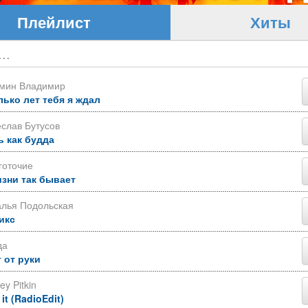
Плейлист
Хиты
ьмин Владимир
лько лет тебя я ждал
слав Бутусов
ь как будда
готочие
изни так бывает
алья Подольская
икс
да
 от руки
ey Pitkin
 it (RadioEdit)