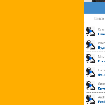
Куз
Ско
Вяче
Буд
Мно
В ж
Нат
Фен
Лин
Круг
Andr
Feel