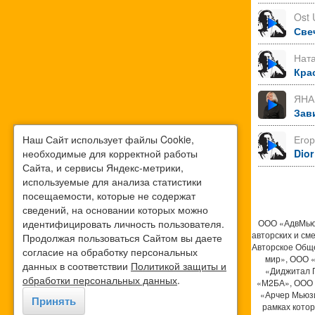
Ost 
Све
Нат
Кра
ЯНА
Зав
Наш Сайт использует файлы Cookie,
Его
необходимые для корректной работы
Dior
Сайта, и сервисы Яндекс-метрики,
используемые для анализа статистики
посещаемости, которые не содержат
сведений, на основании которых можно
идентифицировать личность пользователя.
ООО «АдвМьюз
авторских и см
Продолжая пользоваться Сайтом вы даете
Авторское Общ
согласие на обработку персональных
мир», ООО 
данных в соответствии
Политикой защиты и
«Диджитал 
обработки персональных данных
.
«М2БА», ООО 
«Арчер Мьюзи
Принять
рамках кото