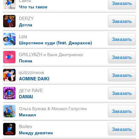
Света
Заказать
Что ты такое
DERZY
Заказать
Дотла
Lida
Заказать
Шерстяное худи (feat. Джарахов)
GRILLYAZH и Ваня Дмитриенко
Заказать
Псина
quiizzzmeow
Заказать
AOMINE DAIKI
ДЕТИ RAVE
Заказать
DAWAI
Ольга Бузова & Михаил Галустян
Заказать
Михаил
Bodiev
Заказать
Между девятин