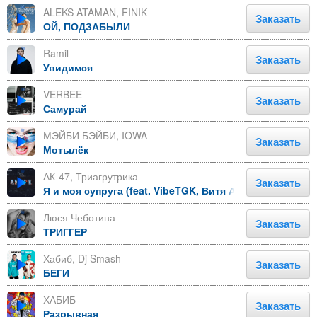
ALEKS ATAMAN, FINIK
Заказать
ОЙ, ПОДЗАБЫЛИ
Ramil
Заказать
Увидимся
VERBEE
Заказать
Самурай
МЭЙБИ БЭЙБИ, IOWA
Заказать
Мотылёк
АК-47, Триагрутрика
Заказать
Я и моя супруга (feat. VibeTGK, Витя АК and Jahmal T
Люся Чеботина
Заказать
ТРИГГЕР
Хабиб, Dj Smash
Заказать
БЕГИ
ХАБИБ
Заказать
Разрывная