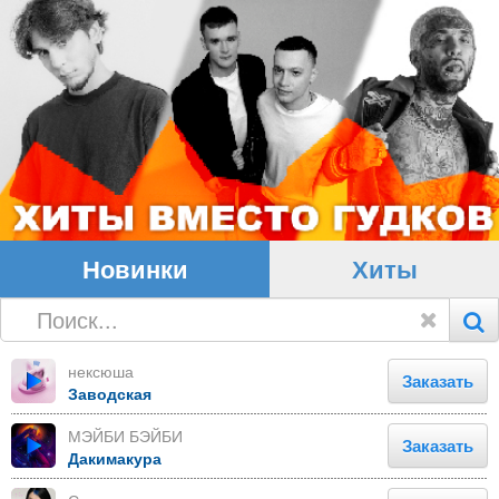
Новинки
Хиты
нексюша
Заказать
Заводская
МЭЙБИ БЭЙБИ
Заказать
Дакимакура