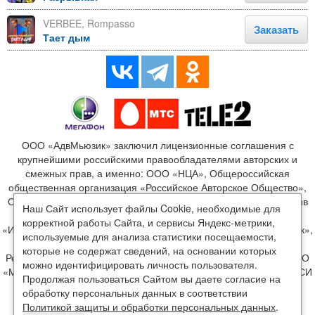
VERBEE, Rompasso
Заказать
Тает дым
ООО «АдвМьюзик» заключил лицензионные соглашения с
крупнейшими российскими правообладателями авторских и
смежных прав, а именно: ООО «НЦА», Общероссийская
общественная организация «Российское Авторское Общество»,
ООО «Издательство Монолит», ООО «ЛенГрад», ООО «Креатив
Наш Сайт использует файлы Cookie, необходимые для
Медиа», ООО «Новый мир», ООО «Медиалайн», ООО
корректной работы Сайта, и сервисы Яндекс-метрики,
«Издательство Джем», ООО «Блэк Стар», ООО «Мэйк ит Мьюзик»,
используемые для анализа статистики посещаемости,
ООО «Диджитал Прожект», ООО «Медиа Лэнд», ООО «Мун
которые не содержат сведений, на основании которых
Рекордс», ООО «ВВВ. РЕКОРД», ООО «М2», ООО «М2БА», ООО
можно идентифицировать личность пользователя.
«Музыкальный сервисный центр», ООО «Райт Фоникс», ООО «СИ
Продолжая пользоваться Сайтом вы даете согласие на
ДИ ЛЭНД КОНТАКТ», ООО «Арчер Мьюзик Продакшнс», ИП
обработку персональных данных в соответствии
Щербинская И. В., ИП Павлиашвили И.Р., ИП Маринцев В.В. и
Политикой защиты и обработки персональных данных
.
другими, в рамках которых правообладатели предоставили