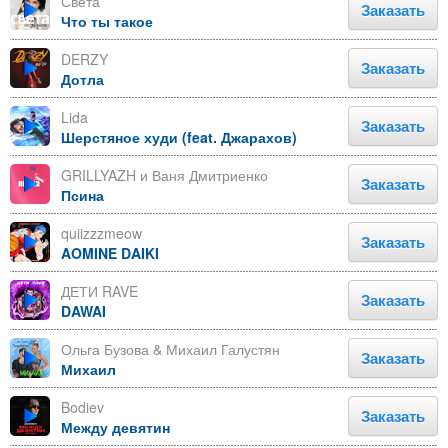
Света
Заказать
Что ты такое
DERZY
Заказать
Дотла
Lida
Заказать
Шерстяное худи (feat. Джарахов)
GRILLYAZH и Ваня Дмитриенко
Заказать
Псина
quiizzzmeow
Заказать
AOMINE DAIKI
ДЕТИ RAVE
Заказать
DAWAI
Ольга Бузова & Михаил Галустян
Заказать
Михаил
Bodiev
Заказать
Между девятин