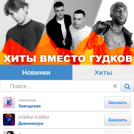
Новинки
Хиты
нексюша
Заказать
Заводская
МЭЙБИ БЭЙБИ
Заказать
Дакимакура