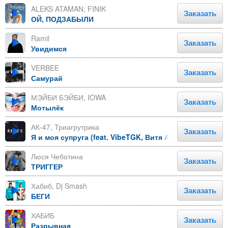
ALEKS ATAMAN, FINIK
Заказать
ОЙ, ПОДЗАБЫЛИ
Ramil
Заказать
Увидимся
VERBEE
Заказать
Самурай
МЭЙБИ БЭЙБИ, IOWA
Заказать
Мотылёк
АК-47, Триагрутрика
Заказать
Я и моя супруга (feat. VibeTGK, Витя АК and Jahmal T
Люся Чеботина
Заказать
ТРИГГЕР
Хабиб, Dj Smash
Заказать
БЕГИ
ХАБИБ
Заказать
Разрывная