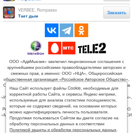
VERBEE, Rompasso
Заказать
Тает дым
ООО «АдвМьюзик» заключил лицензионные соглашения с
крупнейшими российскими правообладателями авторских и
смежных прав, а именно: ООО «НЦА», Общероссийская
общественная организация «Российское Авторское Общество»,
ООО «Издательство Монолит», ООО «ЛенГрад», ООО «Креатив
Наш Сайт использует файлы Cookie, необходимые для
Медиа», ООО «Новый мир», ООО «Медиалайн», ООО
корректной работы Сайта, и сервисы Яндекс-метрики,
«Издательство Джем», ООО «Блэк Стар», ООО «Мэйк ит Мьюзик»,
используемые для анализа статистики посещаемости,
ООО «Диджитал Прожект», ООО «Медиа Лэнд», ООО «Мун
которые не содержат сведений, на основании которых
Рекордс», ООО «ВВВ. РЕКОРД», ООО «М2», ООО «М2БА», ООО
можно идентифицировать личность пользователя.
«Музыкальный сервисный центр», ООО «Райт Фоникс», ООО «СИ
Продолжая пользоваться Сайтом вы даете согласие на
ДИ ЛЭНД КОНТАКТ», ООО «Арчер Мьюзик Продакшнс», ИП
обработку персональных данных в соответствии
Щербинская И. В., ИП Павлиашвили И.Р., ИП Маринцев В.В. и
Политикой защиты и обработки персональных данных
.
другими, в рамках которых правообладатели предоставили