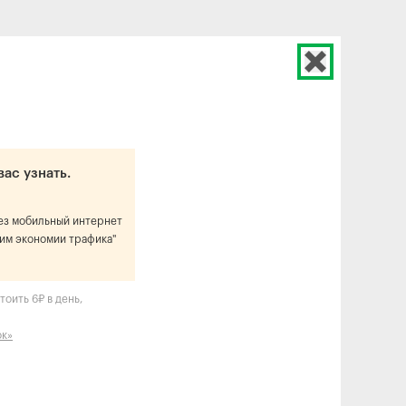
вас узнать.
рез мобильный интернет
им экономии трафика"
оить 6₽ в день,
ок»